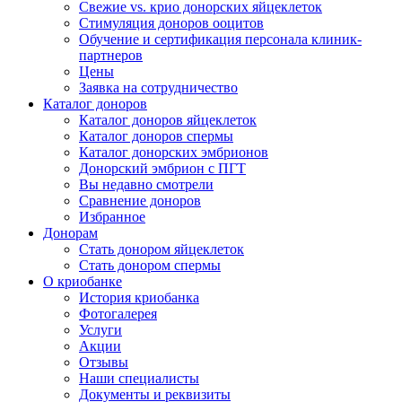
Свежие vs. крио донорских яйцеклеток
Стимуляция доноров ооцитов
Обучение и сертификация персонала клиник-
партнеров
Цены
Заявка на сотрудничество
Каталог доноров
Каталог доноров яйцеклеток
Каталог доноров спермы
Каталог донорских эмбрионов
Донорский эмбрион с ПГТ
Вы недавно смотрели
Сравнение доноров
Избранное
Донорам
Стать донором яйцеклеток
Стать донором спермы
О криобанке
История криобанка
Фотогалерея
Услуги
Акции
Отзывы
Наши специалисты
Документы и реквизиты