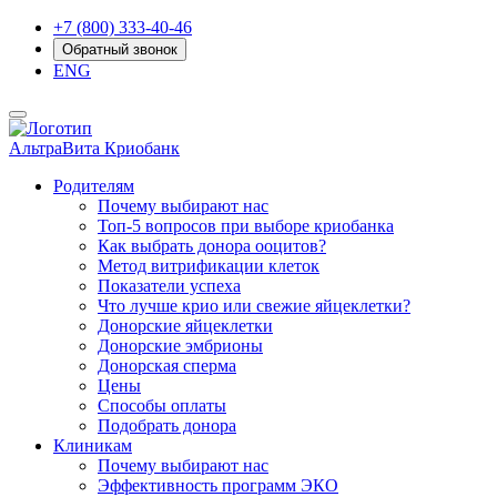
+7 (800) 333-40-46
Обратный звонок
ENG
АльтраВита
Криобанк
Родителям
Почему выбирают нас
Топ-5 вопросов при выборе криобанка
Как выбрать донора ооцитов?
Метод витрификации клеток
Показатели успеха
Что лучше крио или свежие яйцеклетки?
Донорские яйцеклетки
Донорские эмбрионы
Донорская сперма
Цены
Способы оплаты
Подобрать донора
Клиникам
Почему выбирают нас
Эффективность программ ЭКО