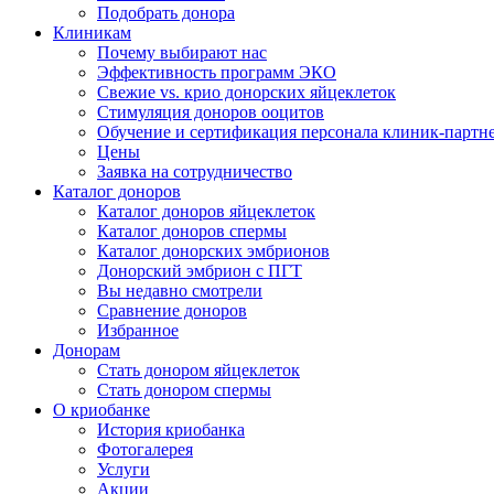
Подобрать донора
Клиникам
Почему выбирают нас
Эффективность программ ЭКО
Свежие vs. крио донорских яйцеклеток
Стимуляция доноров ооцитов
Обучение и сертификация персонала клиник-партн
Цены
Заявка на сотрудничество
Каталог доноров
Каталог доноров яйцеклеток
Каталог доноров спермы
Каталог донорских эмбрионов
Донорский эмбрион с ПГТ
Вы недавно смотрели
Сравнение доноров
Избранное
Донорам
Стать донором яйцеклеток
Стать донором спермы
О криобанке
История криобанка
Фотогалерея
Услуги
Акции