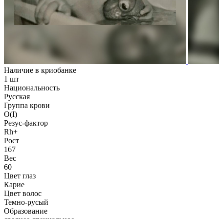
Наличие в криобанке
1 шт
Национальность
Русская
Группа крови
O(I)
Резус-фактор
Rh+
Рост
167
Вес
60
Цвет глаз
Карие
Цвет волос
Темно-русый
Образование