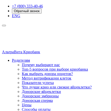
+7 (800) 333-40-46
Обратный звонок
ENG
АльтраВита
Криобанк
Родителям
Почему выбирают нас
Топ-5 вопросов при выборе криобанка
Как выбрать донора ооцитов?
Метод витрификации клеток
Показатели успеха
Что лучше крио или свежие яйцеклетки?
Донорские яйцеклетки
Донорские эмбрионы
Донорская сперма
Цены
Способы оплаты