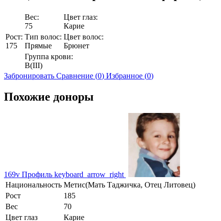
Вес:
Цвет глаз:
75
Карие
Рост:
Тип волос:
Цвет волос:
175
Прямые
Брюнет
Группа крови:
B(III)
Забронировать
Сравнение (
0
)
Избранное (
0
)
Похожие доноры
169v
Профиль
keyboard_arrow_right
Национальность
Метис(Мать Таджичка, Отец Литовец)
Рост
185
Вес
70
Цвет глаз
Карие