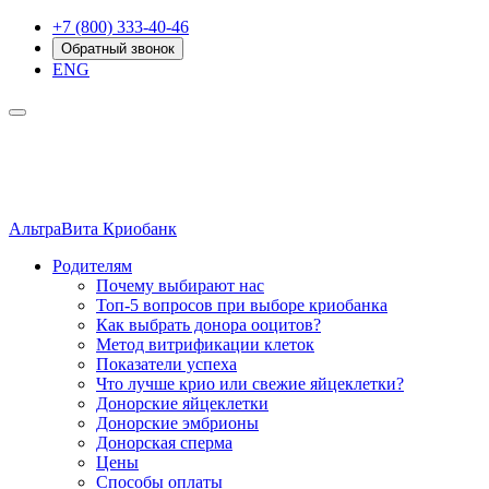
+7 (800) 333-40-46
Обратный звонок
ENG
АльтраВита
Криобанк
Родителям
Почему выбирают нас
Топ-5 вопросов при выборе криобанка
Как выбрать донора ооцитов?
Метод витрификации клеток
Показатели успеха
Что лучше крио или свежие яйцеклетки?
Донорские яйцеклетки
Донорские эмбрионы
Донорская сперма
Цены
Способы оплаты