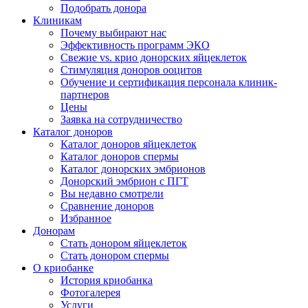
Подобрать донора
Клиникам
Почему выбирают нас
Эффективность программ ЭКО
Свежие vs. крио донорских яйцеклеток
Стимуляция доноров ооцитов
Обучение и сертификация персонала клиник-
партнеров
Цены
Заявка на сотрудничество
Каталог доноров
Каталог доноров яйцеклеток
Каталог доноров спермы
Каталог донорских эмбрионов
Донорский эмбрион с ПГТ
Вы недавно смотрели
Сравнение доноров
Избранное
Донорам
Стать донором яйцеклеток
Стать донором спермы
О криобанке
История криобанка
Фотогалерея
Услуги