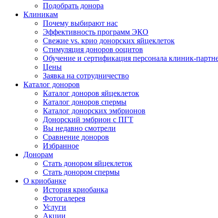
Подобрать донора
Клиникам
Почему выбирают нас
Эффективность программ ЭКО
Свежие vs. крио донорских яйцеклеток
Стимуляция доноров ооцитов
Обучение и сертификация персонала клиник-партн
Цены
Заявка на сотрудничество
Каталог доноров
Каталог доноров яйцеклеток
Каталог доноров спермы
Каталог донорских эмбрионов
Донорский эмбрион с ПГТ
Вы недавно смотрели
Сравнение доноров
Избранное
Донорам
Стать донором яйцеклеток
Стать донором спермы
О криобанке
История криобанка
Фотогалерея
Услуги
Акции