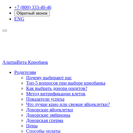
+7 (800) 333-40-46
Обратный звонок
ENG
АльтраВита
Криобанк
Родителям
Почему выбирают нас
Топ-5 вопросов при выборе криобанка
Как выбрать донора ооцитов?
Метод витрификации клеток
Показатели успеха
Что лучше крио или свежие яйцеклетки?
Донорские яйцеклетки
Донорские эмбрионы
Донорская сперма
Цены
Способы оплаты