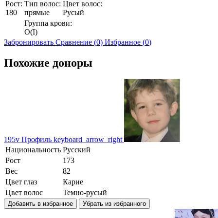
Рост:
Тип волос:
Цвет волос:
180
прямые
Русый
Группа крови:
O(I)
Забронировать
Сравнение (
0
)
Избранное (
0
)
Похожие доноры
195v
Профиль
keyboard_arrow_right
Национальность
Русский
Рост
173
Вес
82
Цвет глаз
Карие
Цвет волос
Темно-русый
Добавить в избранное
Убрать из избранного