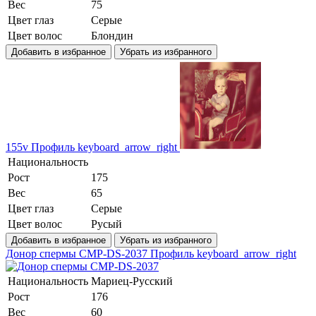
Вес
75
Цвет глаз
Серые
Цвет волос
Блондин
Добавить в избранное
Убрать из избранного
155v
Профиль
keyboard_arrow_right
Национальность
Рост
175
Вес
65
Цвет глаз
Серые
Цвет волос
Русый
Добавить в избранное
Убрать из избранного
Донор спермы CMP-DS-2037
Профиль
keyboard_arrow_right
Национальность
Мариец-Русский
Рост
176
Вес
60