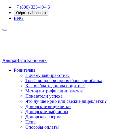
+7 (800) 333-40-46
Обратный звонок
ENG
АльтраВита
Криобанк
Родителям
Почему выбирают нас
Топ-5 вопросов при выборе криобанка
Как выбрать донора ооцитов?
Метод витрификации клеток
Показатели успеха
Что лучше крио или свежие яйцеклетки?
Донорские яйцеклетки
Донорские эмбрионы
Донорская сперма
Цены
Способы оплаты