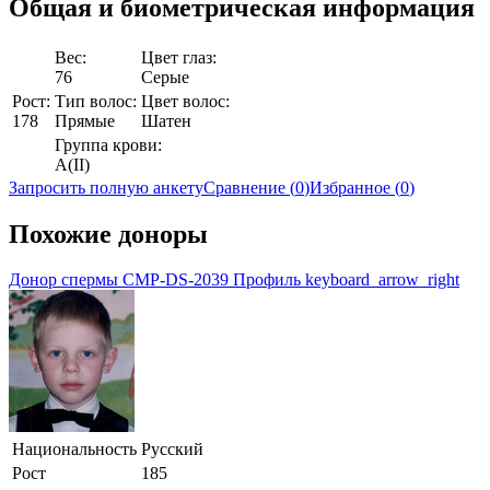
Общая и биометрическая
информация
Вес:
Цвет глаз:
76
Серые
Рост:
Тип волос:
Цвет волос:
178
Прямые
Шатен
Группа крови:
A(II)
Запросить полную анкету
Сравнение (
0
)
Избранное (
0
)
Похожие доноры
Донор спермы CMP-DS-2039
Профиль
keyboard_arrow_right
Национальность
Русский
Рост
185