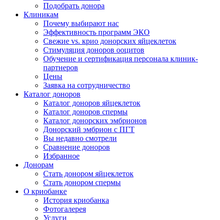
Подобрать донора
Клиникам
Почему выбирают нас
Эффективность программ ЭКО
Свежие vs. крио донорских яйцеклеток
Стимуляция доноров ооцитов
Обучение и сертификация персонала клиник-
партнеров
Цены
Заявка на сотрудничество
Каталог доноров
Каталог доноров яйцеклеток
Каталог доноров спермы
Каталог донорских эмбрионов
Донорский эмбрион с ПГТ
Вы недавно смотрели
Сравнение доноров
Избранное
Донорам
Стать донором яйцеклеток
Стать донором спермы
О криобанке
История криобанка
Фотогалерея
Услуги