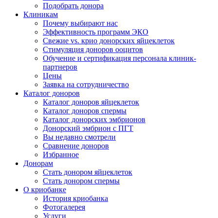
Подобрать донора
Клиникам
Почему выбирают нас
Эффективность программ ЭКО
Свежие vs. крио донорских яйцеклеток
Стимуляция доноров ооцитов
Обучение и сертификация персонала клиник-
партнеров
Цены
Заявка на сотрудничество
Каталог доноров
Каталог доноров яйцеклеток
Каталог доноров спермы
Каталог донорских эмбрионов
Донорский эмбрион с ПГТ
Вы недавно смотрели
Сравнение доноров
Избранное
Донорам
Стать донором яйцеклеток
Стать донором спермы
О криобанке
История криобанка
Фотогалерея
Услуги