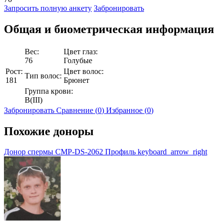
Запросить полную анкету
Забронировать
Общая и биометрическая
информация
Вес:
Цвет глаз:
76
Голубые
Рост:
Цвет волос:
Тип волос:
181
Брюнет
Группа крови:
B(III)
Забронировать
Сравнение (
0
)
Избранное (
0
)
Похожие доноры
Донор спермы CMP-DS-2062
Профиль
keyboard_arrow_right