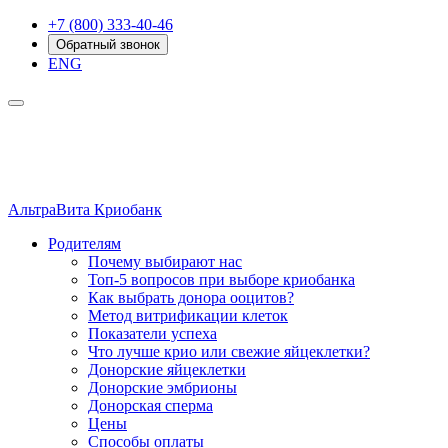
+7 (800) 333-40-46
Обратный звонок
ENG
АльтраВита
Криобанк
Родителям
Почему выбирают нас
Топ-5 вопросов при выборе криобанка
Как выбрать донора ооцитов?
Метод витрификации клеток
Показатели успеха
Что лучше крио или свежие яйцеклетки?
Донорские яйцеклетки
Донорские эмбрионы
Донорская сперма
Цены
Способы оплаты