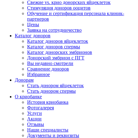
Свежие vs. крио донорских яйцеклеток
Стимуляция доноров ооцитов
Обучение и сертификация персонала клиник-
партнеров
Цены
Заявка на сотрудничество
Каталог доноров
Каталог доноров яйцеклеток
Каталог доноров спермы
Каталог донорских эмбрионов
Донорский эмбрион с ПГТ
Вы недавно смотрели
Сравнение доноров
Избранное
Донорам
Стать донором яйцеклеток
Стать донором спермы
О криобанке
История криобанка
Фотогалерея
Услуги
Акции
Отзывы
Наши специалисты
Документы и реквизиты