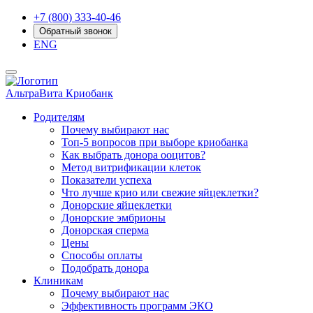
+7 (800) 333-40-46
Обратный звонок
ENG
АльтраВита
Криобанк
Родителям
Почему выбирают нас
Топ-5 вопросов при выборе криобанка
Как выбрать донора ооцитов?
Метод витрификации клеток
Показатели успеха
Что лучше крио или свежие яйцеклетки?
Донорские яйцеклетки
Донорские эмбрионы
Донорская сперма
Цены
Способы оплаты
Подобрать донора
Клиникам
Почему выбирают нас
Эффективность программ ЭКО